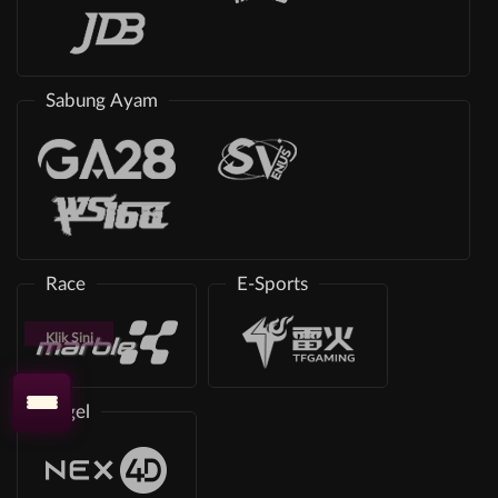
Sabung Ayam
Race
E-Sports
Klik Sini
Togel