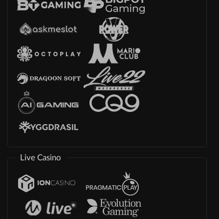
Live Casino