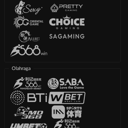
Olahraga