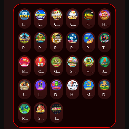
Ice Fish
Lucky Ducky
Chicken Road 2.0
Chicken Road
Forest Arrow
Hamster Run
Penalty Unlimited
Plinko Aztec
Rabbit Road
Rock Paper Scissors
Plinko 1000
Twist
Bubbles
Сoinflip
Goblin-tower
Sweet Keno
Hot-mines
Jogo Do Bicho
Joker Poker
Lucky mines
Double Online
Hilo Joker
Mines
Drop The Billionaire
Robo dice
Stairs
Triple