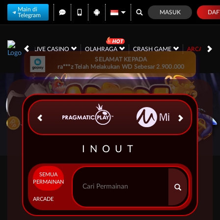
Main di
MASUK
DAF
Telegram
SLOTS
LIVE CASINO
OLAHRAGA
CRASH GAME
ARCADE
SELAMAT KEPADA
ra***z Telah Melakukan WD Sebesar 2.900.000
INOUT
SEMUA
PERMAINAN
ARCADE