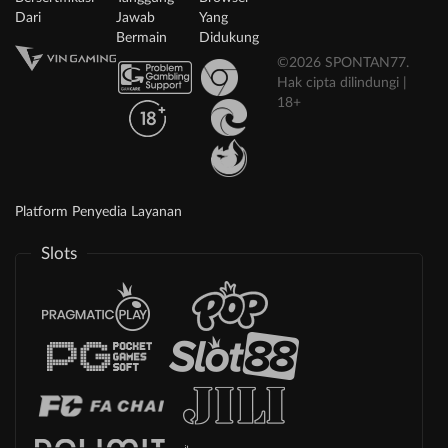
Dari
Jawab
Yang
Bermain
Didukung
©2026 SPONTAN77.
Hak cipta dilindungi |
18+
Platform Penyedia Layanan
Slots