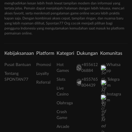
menghadirkan kesan lebih fresh lewat tampilan modern dan informasi yang
tertata jelas. Pemain dapat menjelajahi halaman dengan lebih leluasa, mencari
akses favorit, serta menikmati pengalaman game online secara lebih praktis
kapan saja. Dengan kombinasi akses cepat, tampilan ringan, dan nuansa baru
yang lebih nyaman dilihat, Spontan77 Org cocok menjadi pilihan bagi
pengguna Indonesia yang mengutamakan kemudahan saat masuk ke platform
permainan online.
Kebijaksanaan
Platform
Kategori
Dukungan
Komunitas
Pusat Bantuan
Promosi
Hot
+855612
Whatsa
Games
06884
pp
Tentang
Loyalty
SPONTAN77
Slots
+855765
Telegra
Referral
804439
m
Live
Casino
Instagra
m
Olahraga
Crash
Game
Arcade