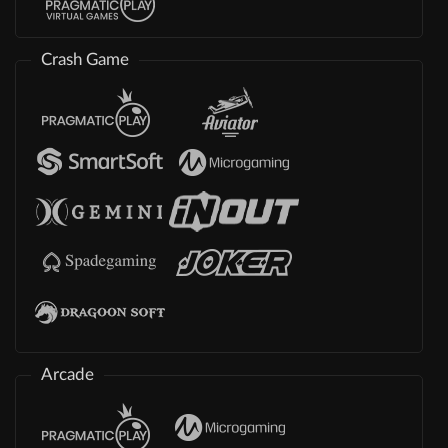
Crash Game
Arcade