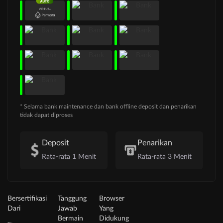
* Selama bank maintenance dan bank offline deposit dan penarikan
tidak dapat diproses
Deposit
Penarikan
Rata-rata 1 Menit
Rata-rata 3 Menit
Bersertifikasi
Tanggung
Browser
Dari
Jawab
Yang
Bermain
Didukung