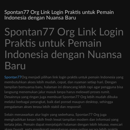
Spontan77 Org Link Login Praktis untuk Pemain
Indonesia dengan Nuansa Baru
Spontan77 Org Link Login
Praktis untuk Pemain
Indonesia dengan Nuansa
Baru
Spontan77
Org menjadi pilihan link login praktis untuk pemain Indonesia yang
membutuhkan akses lebih mudah, cepat, dan nyaman setiap hari. Dengan
tampilan bernuansa baru, halaman ini dirancang lebih rapi agar pengguna bisa
langsung menemukan jalur masuk tanpa harus melewati proses rumit.
Desainnya yang ringan juga membuat Spontan77 Org lebih mudah dibuka
melalui berbagai perangkat, baik dari ponsel maupun desktop, sehingga
pengalaman akses terasa lebih stabil dan responsif.
Selain menawarkan alur login yang sederhana, Spontan77 Org juga
menghadirkan kesan lebih fresh lewat tampilan modern dan informasi yang
tertata jelas. Pemain dapat menjelajahi halaman dengan lebih leluasa, mencari
akses favorit, serta menikmati pengalaman game online secara lebih praktis