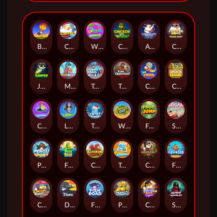
BalloniX
Chicken Road Ice
Wheel
Chicken vs Zombies
AVIA FLY 2
Chicken Road Bonus
Jumper
MegaBlock
Topo Mole
Twist San Quentin
Crash
Chicken Banana
Cryptos
Limbo
Twist X-mas
Wheel Out
Frog Jump
SugarDaddy
Pengu Sport
Frog Road
Chicken Shoot
Tower
Chicken Road Gold
Fish Road
Chicken Road Race
Diver
Fish Boom
Penalty Nations Cup
Chicken Road Vegas
Squid Gamebler