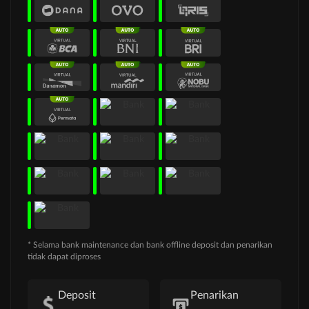
* Selama bank maintenance dan bank offline deposit dan penarikan
tidak dapat diproses
Deposit
Penarikan