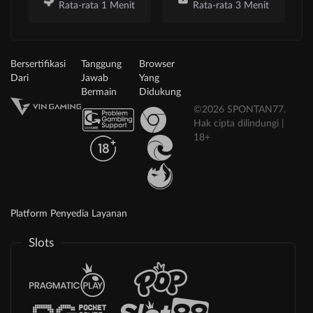
Rata-rata 1 Menit
Rata-rata 3 Menit
Bersertifikasi
Tanggung
Browser
Dari
Jawab
Yang
Bermain
Didukung
©2026 SPONTAN77.
Hak cipta dilindungi |
18+
Platform Penyedia Layanan
Slots