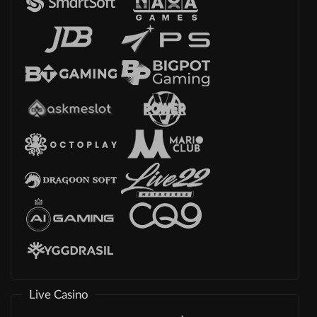
Live Casino