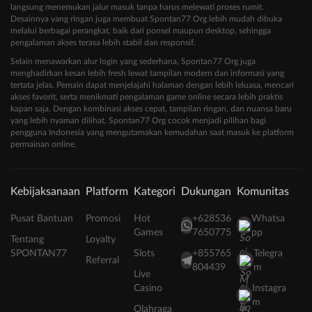
langsung menemukan jalur masuk tanpa harus melewati proses rumit.
Desainnya yang ringan juga membuat Spontan77 Org lebih mudah dibuka
melalui berbagai perangkat, baik dari ponsel maupun desktop, sehingga
pengalaman akses terasa lebih stabil dan responsif.
Selain menawarkan alur login yang sederhana, Spontan77 Org juga
menghadirkan kesan lebih fresh lewat tampilan modern dan informasi yang
tertata jelas. Pemain dapat menjelajahi halaman dengan lebih leluasa, mencari
akses favorit, serta menikmati pengalaman game online secara lebih praktis
kapan saja. Dengan kombinasi akses cepat, tampilan ringan, dan nuansa baru
yang lebih nyaman dilihat, Spontan77 Org cocok menjadi pilihan bagi
pengguna Indonesia yang mengutamakan kemudahan saat masuk ke platform
permainan online.
Kebijaksanaan
Platform
Kategori
Dukungan
Komunitas
Pusat Bantuan
Promosi
Hot
+628536
Whatsa
Games
7650775
pp
Tentang
Loyalty
SPONTAN77
Slots
+855765
Telegra
Referral
804439
m
Live
Casino
Instagra
m
Olahraga