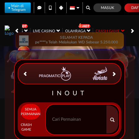
Main di
MASUK
DAF
Telegram
MES
SLOTS
LIVE CASINO
OLAHRAGA
CRASH GAME
ARC
SELAMAT KEPADA
pe****s Telah Melakukan WD Sebesar 5.250.000
INOUT
SEMUA
PERMAINAN
CRASH
GAME