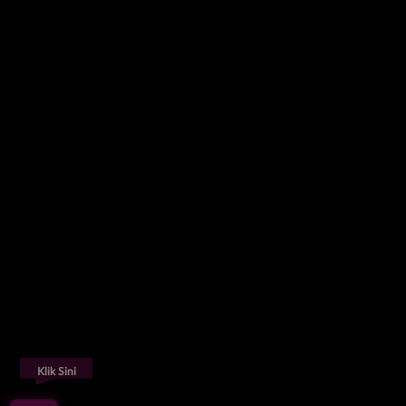
Klik Sini