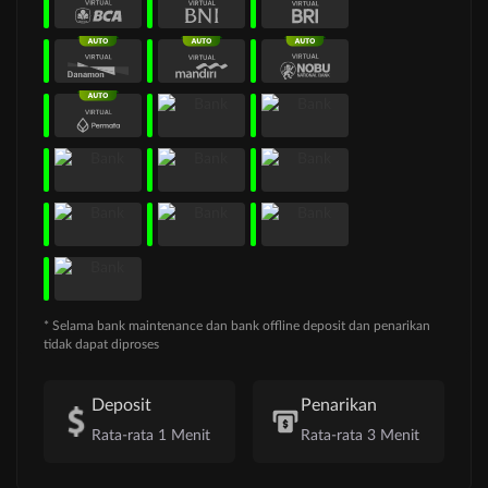
* Selama bank maintenance dan bank offline deposit dan penarikan
tidak dapat diproses
Deposit
Penarikan
Rata-rata 1 Menit
Rata-rata 3 Menit