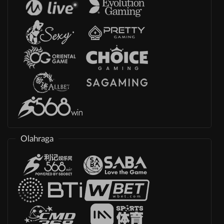
Olahraga