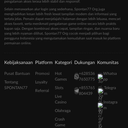
pengalaman akses terasa lebih stabil dan responsif.
Selain menawarkan alur login yang sederhana, Spontan77 Org juga
menghadirkan kesan lebih fresh lewat tampilan modern dan informasi yang
tertata jelas. Pemain dapat menjelajahi halaman dengan lebih leluasa, mencari
akses favorit, serta menikmati pengalaman game online secara lebih praktis
kapan saja. Dengan kombinasi akses cepat, tampilan ringan, dan nuansa baru
yang lebih nyaman dilihat, Spontan77 Org cocok menjadi pilihan bagi
pengguna Indonesia yang mengutamakan kemudahan saat masuk ke platform
permainan online.
Kebijaksanaan
Platform
Kategori
Dukungan
Komunitas
Pusat Bantuan
Promosi
Hot
+628536
Whatsa
Games
7650775
pp
Tentang
Loyalty
SPONTAN77
Slots
+855765
Telegra
Referral
804439
m
Live
Casino
Instagra
m
Olahraga
Crash
Game