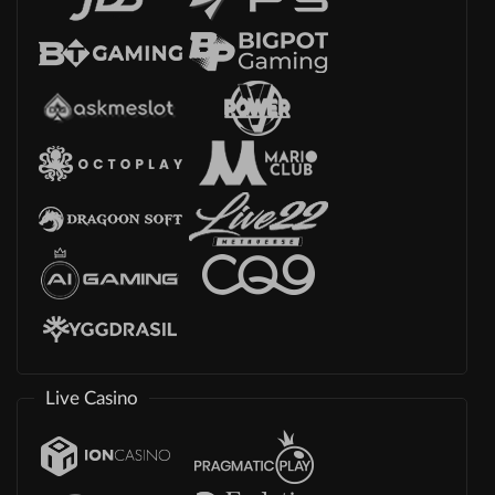
Live Casino