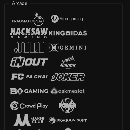
Arcade