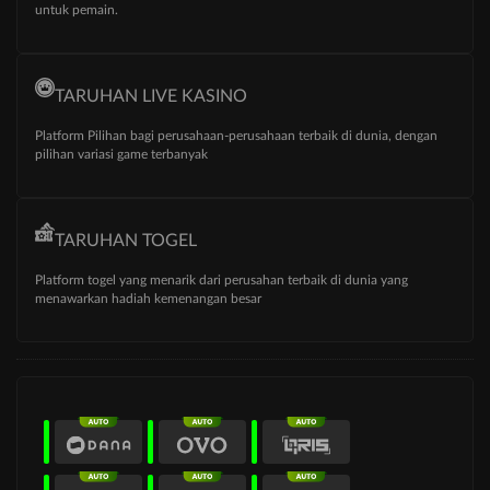
untuk pemain.
TARUHAN LIVE KASINO
Platform Pilihan bagi perusahaan-perusahaan terbaik di dunia, dengan
pilihan variasi game terbanyak
TARUHAN TOGEL
Platform togel yang menarik dari perusahan terbaik di dunia yang
menawarkan hadiah kemenangan besar